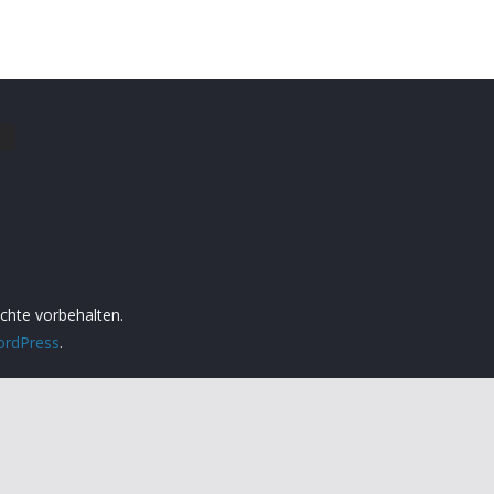
echte vorbehalten.
rdPress
.