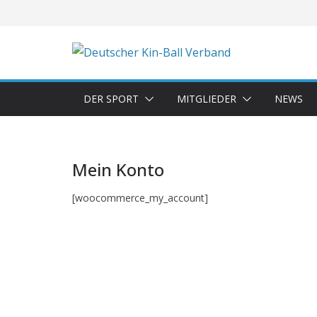
Zum
Inhalt
springen
DER SPORT
MITGLIEDER
NEWS
Mein Konto
[woocommerce_my_account]