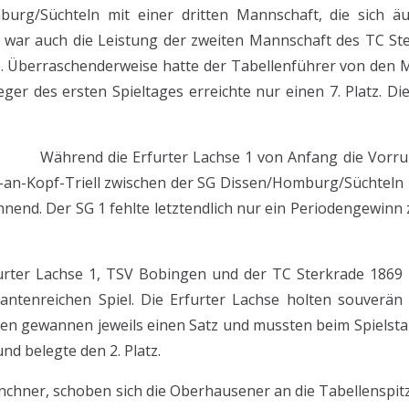
urg/Süchteln mit einer dritten Mannschaft, die sich ä
ch war auch die Leistung der zweiten Mannschaft des TC Ste
gte. Überraschenderweise hatte der Tabellenführer von den 
ger des ersten Spieltages erreichte nur einen 7. Platz. D
Während die Erfurter Lachse 1 von Anfang die Vorrun
pf-an-Kopf-Triell zwischen der SG Dissen/Homburg/Süchtel
annend. Der SG 1 fehlte letztendlich nur ein Periodengewin
rfurter Lachse 1, TSV Bobingen und der TC Sterkrade 1869 
antenreichen Spiel. Die Erfurter Lachse holten souverän 
en gewannen jeweils einen Satz und mussten beim Spielstan
nd belegte den 2. Platz.
nchner, schoben sich die Oberhausener an die Tabellenspitz